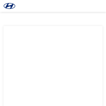
Bỏ
Hyundai Bình Thuận
qua
nội
dung
Xăng E10 Có Hại Động Cơ Không? Sự Thật Và Lưu Ý Cho Xe
Hyundai
Thời gian gần đây, thị trường xăng dầu và các hội nhóm ô tô
đang xôn xao trước thông tin về lộ trình áp dụng nhiên liệu sinh