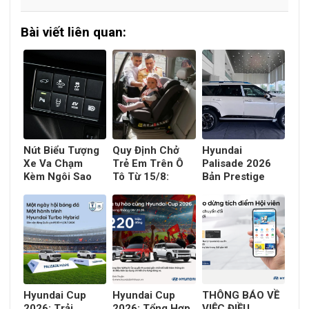
Bài viết liên quan:
Nút Biểu Tượng
Quy Định Chở
Hyundai
Xe Va Chạm
Trẻ Em Trên Ô
Palisade 2026
Kèm Ngôi Sao
Tô Từ 15/8:
Bản Prestige
Trên Ô Tô Là Gì?
Trường Hợp Nào
(Tiêu Chuẩn)
Ý Nghĩa Và Cách
Bị Phạt Tiền?
Giá 1,5 Tỷ Đồng
Dùng
Có Gì Mới?
Hyundai Cup
Hyundai Cup
THÔNG BÁO VỀ
2026: Trải
2026: Tổng Hợp
VIỆC ĐIỀU