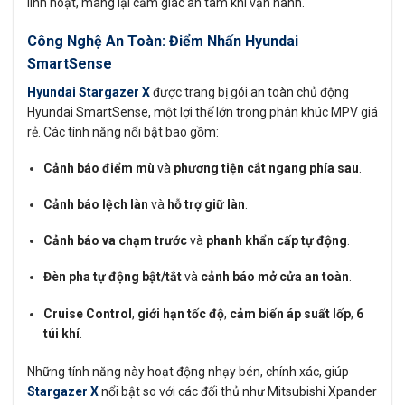
linh hoạt, mang lại cảm giác an tâm khi vận hành.
Công Nghệ An Toàn: Điểm Nhấn Hyundai
SmartSense
Hyundai Stargazer X
được trang bị gói an toàn chủ động
Hyundai SmartSense, một lợi thế lớn trong phân khúc MPV giá
rẻ. Các tính năng nổi bật bao gồm:
Cảnh báo điểm mù
và
phương tiện cắt ngang phía sau
.
Cảnh báo lệch làn
và
hỗ trợ giữ làn
.
Cảnh báo va chạm trước
và
phanh khẩn cấp tự động
.
Đèn pha tự động bật/tắt
và
cảnh báo mở cửa an toàn
.
Cruise Control
,
giới hạn tốc độ
,
cảm biến áp suất lốp
,
6
túi khí
.
Những tính năng này hoạt động nhạy bén, chính xác, giúp
Stargazer X
nổi bật so với các đối thủ như Mitsubishi Xpander