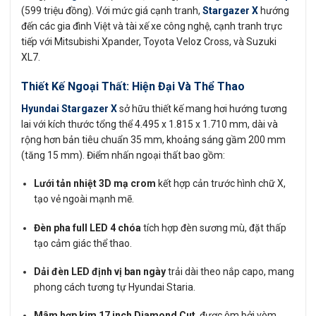
(599 triệu đồng). Với mức giá cạnh tranh,
Stargazer X
hướng
đến các gia đình Việt và tài xế xe công nghệ, cạnh tranh trực
tiếp với Mitsubishi Xpander, Toyota Veloz Cross, và Suzuki
XL7.
Thiết Kế Ngoại Thất: Hiện Đại Và Thể Thao
Hyundai Stargazer X
sở hữu thiết kế mang hơi hướng tương
lai với kích thước tổng thể 4.495 x 1.815 x 1.710 mm, dài và
rộng hơn bản tiêu chuẩn 35 mm, khoảng sáng gầm 200 mm
(tăng 15 mm). Điểm nhấn ngoại thất bao gồm:
Lưới tản nhiệt 3D mạ crom
kết hợp cản trước hình chữ X,
tạo vẻ ngoài mạnh mẽ.
Đèn pha full LED 4 chóa
tích hợp đèn sương mù, đặt thấp
tạo cảm giác thể thao.
Dải đèn LED định vị ban ngày
trải dài theo nắp capo, mang
phong cách tương tự Hyundai Staria.
Mâm hợp kim 17 inch Diamond Cut
, được ôm bởi vòm