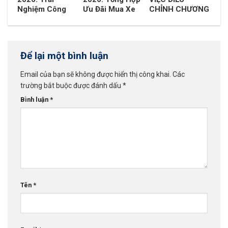
Nghiệm Công
Ưu Đãi Mua Xe
CHỈNH CHƯƠNG
Nghệ Turbo
Hyundai Tháng
TRÌNH HỘI VIÊN
Hybrid Và Đồng
08 Cực Hấp Dẫn
HYUNDAI
Hành Cùng Đội
Tuyển Việt Nam
Để lại một bình luận
Email của bạn sẽ không được hiển thị công khai.
Các
trường bắt buộc được đánh dấu
*
Bình luận
*
Tên
*